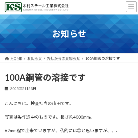
コ
ナ
ン
ビ
テ
ゲ
ン
ー
ツ
シ
お知らせ
へ
ョ
ス
ン
キ
に
ッ
移
プ
動
HOME
お知らせ
弊社からのお知らせ
100A鋼管の溶接です
100A鋼管の溶接です
2025年5月23日
こんにちは。検査担当の山田です。
写真は製作途中のものです。長さ約4000mm。
±2mm程で出来ていますが、私的には◎と思いますが、、、